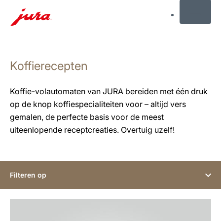
MENU
Doorgaan
naar
Koffierecepten
inhoud
Doorgaan
naar
Koffie-volautomaten van JURA bereiden met één druk
zoeken
op de knop koffiespecialiteiten voor – altijd vers
gemalen, de perfecte basis voor de meest
uiteenlopende receptcreaties. Overtuig uzelf!
Filteren op
het
recept