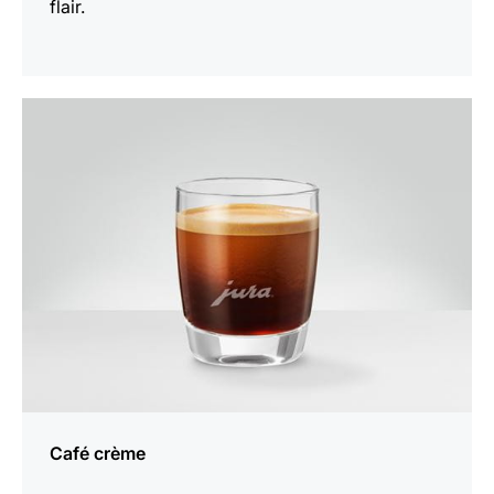
flair.
het
recept
Café crème