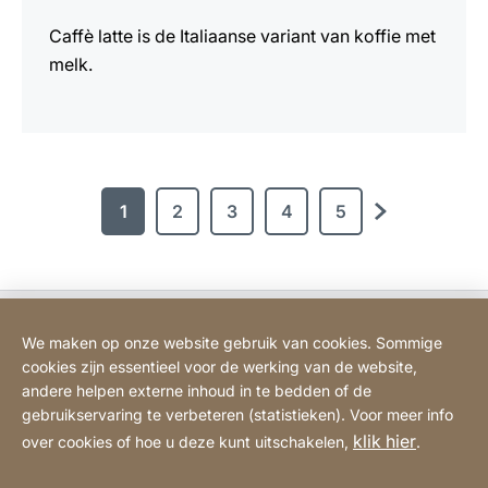
Caffè latte is de Italiaanse variant van koffie met
melk.
1
2
3
4
5
verder
Bodart&Co BV: Customer care
We maken op onze website gebruik van cookies. Sommige
cookies zijn essentieel voor de werking van de website,
Bodart&Co BV: Customer service
andere helpen externe inhoud in te bedden of de
gebruikservaring te verbeteren (statistieken). Voor meer info
klik hier
over cookies of hoe u deze kunt uitschakelen,
.
Juridische informatie
Impressum
Website
[Website