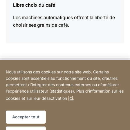
Libre choix du café
plus
Les machines automatiques offrent la liberté de
choisir ses grains de café.
Bodart&Co BV: Customer care
Nous utilisons des cookies sur notre site web. Certains
cookies sont essentiels au fonctionnement du site, d’autres
Bodart&Co BV: Customer service
permettent d’intégrer des contenus externes ou d’améliorer
l’expérience utilisateur (statistiques). Plus d’information sur les
ici
cookies et sur leur désactivation
.
Informations légales
Mentions légales
Site
[Website
Web
Déclaration d'accessibilité
Sitemap
information]
Accepter tout