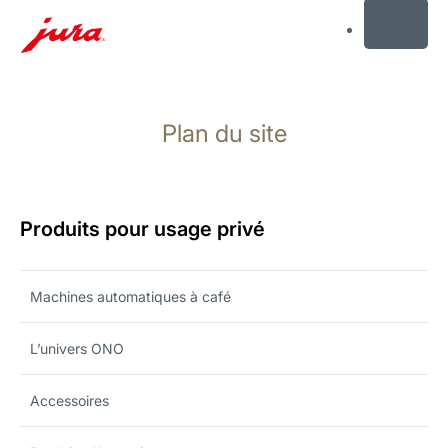
MENU
Afficher
le
Plan du site
contenu
Afficher
la
recherche
Produits pour usage privé
Machines automatiques à café
L’univers ONO
Accessoires