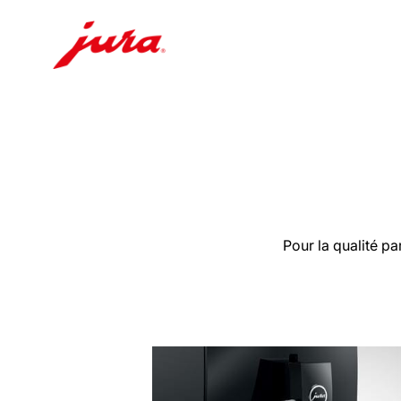
Afficher
le
contenu
Afficher
la
recherche
Pour la qualité pa
En
savoir