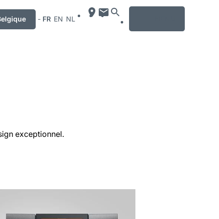
MENU
Belgique
-
FR
EN
NL
esign exceptionnel.
r