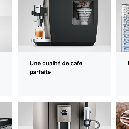
plus
plus
Une qualité de café
parfaite
En
En
savoir
savoi
plus
plus