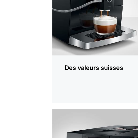
plus
Des valeurs suisses
En
savoir
plus