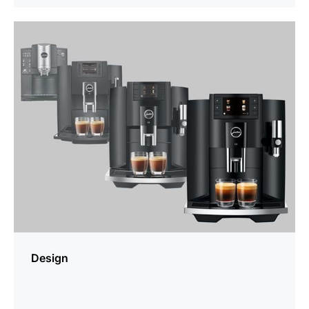
meer
weten
Design