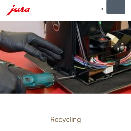
MENU
Doorgaan
naar
inhoud
Doorgaan
naar
zoeken
Recycling