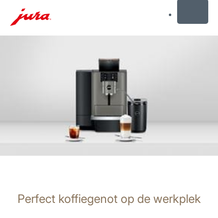
MENU
Doorgaan
naar
inhoud
Doorgaan
naar
zoeken
Perfect koffiegenot op de werkplek