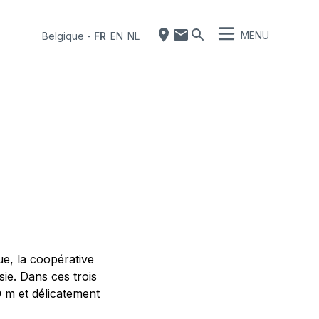
MENU
Belgique
-
FR
EN
NL
ue, la coopérative
ie. Dans ces trois
0 m et délicatement