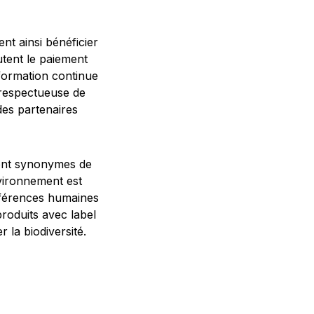
t ainsi bénéficier
utent le paiement
 formation continue
 respectueuse de
des partenaires
nt synonymes de
nvironnement est
erférences humaines
produits avec label
 la biodiversité.