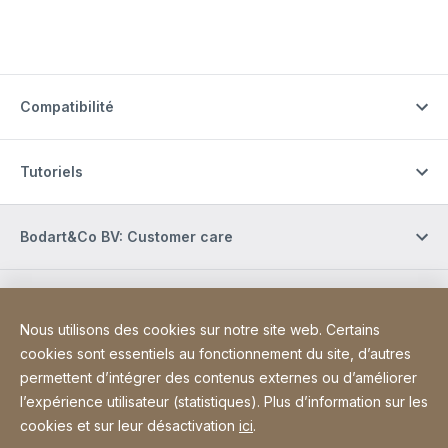
Compatibilité
Tutoriels
Bodart&Co BV: Customer care
Bodart&Co BV: Customer service
Nous utilisons des cookies sur notre site web. Certains
cookies sont essentiels au fonctionnement du site, d’autres
Site Web
[Website information]
permettent d’intégrer des contenus externes ou d’améliorer
Informations légales
Mentions légales
l’expérience utilisateur (statistiques). Plus d’information sur les
Déclaration d'accessibilité
Sitemap
cookies et sur leur désactivation
ici
.