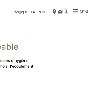
MENU
Belgique
-
FR
EN
NL
eable
aisons d'hygiène,
mois) l'écoulement