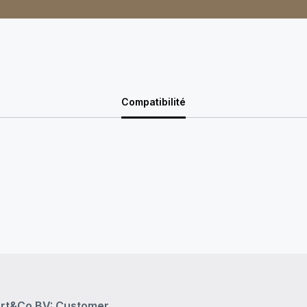
Compatibilité
rt&Co BV: Customer