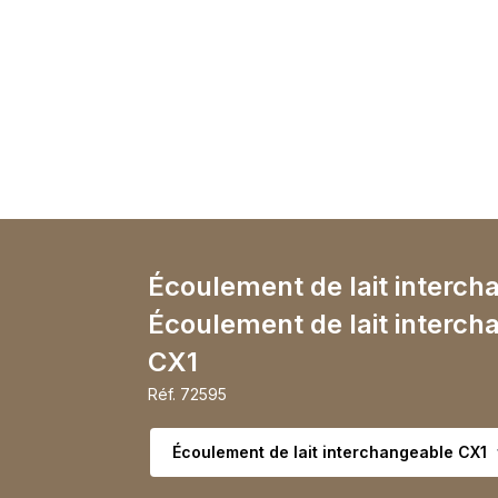
Écoulement de lait interch
Écoulement de lait interch
CX1
Réf.
72595
Choisir la variante