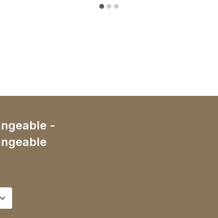
angeable -
angeable