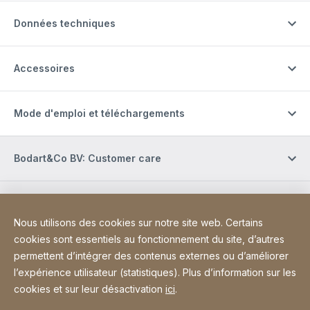
Données techniques
Accessoires
Mode d'emploi et téléchargements
Bodart&Co BV: Customer care
Bodart&Co BV: Customer service
Nous utilisons des cookies sur notre site web. Certains
cookies sont essentiels au fonctionnement du site, d’autres
Site Web
[Website information]
Informations légales
Mentions légales
permettent d’intégrer des contenus externes ou d’améliorer
l’expérience utilisateur (statistiques). Plus d’information sur les
Déclaration d'accessibilité
Sitemap
cookies et sur leur désactivation
ici
.