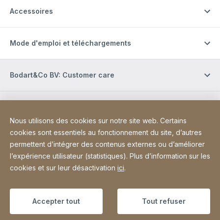
Accessoires
Mode d'emploi et téléchargements
Bodart&Co BV: Customer care
Bodart&Co BV: Customer service
Nous utilisons des cookies sur notre site web. Certains
cookies sont essentiels au fonctionnement du site, d’autres
Site Web
[Website information]
Informations légales
Mentions légales
permettent d’intégrer des contenus externes ou d’améliorer
l’expérience utilisateur (statistiques). Plus d’information sur les
Déclaration d'accessibilité
Sitemap
cookies et sur leur désactivation
ici
.
Copyright © 2026
Accepter tout
Tout refuser