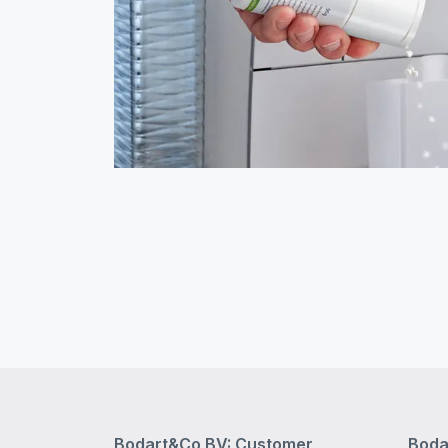
Bodart&Co BV: Customer
Boda