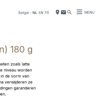
MENU
België
-
NL
EN
FR
n) 180 g
iten zoals latte
ste niveau worden
r in de vorm van
ma verwijderen ze
leidingen garanderen
iën.