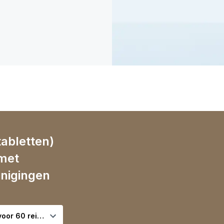
abletten)
 met
inigingen