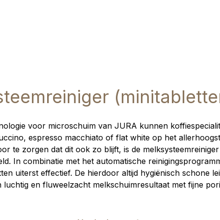
teemreiniger (minitablette
nologie voor microschuim van JURA kunnen koffiespecialite
ccino, espresso macchiato of flat white op het allerhoog
or te zorgen dat dit ook zo blijft, is de melksysteemreinige
eld. In combinatie met het automatische reinigingsprogram
ten uiterst effectief. De hierdoor altijd hygiënisch schone 
 luchtig en fluweelzacht melkschuimresultaat met fijne por