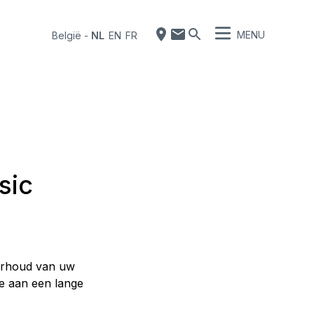
MENU
België
-
NL
EN
FR
sic
derhoud van uw
age aan een lange