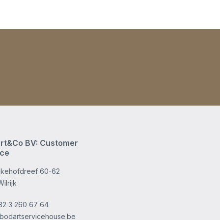
rt&Co BV: Customer
ice
kehofdreef 60-62
ilrijk
32 3 260 67 64
bodartservicehouse.be