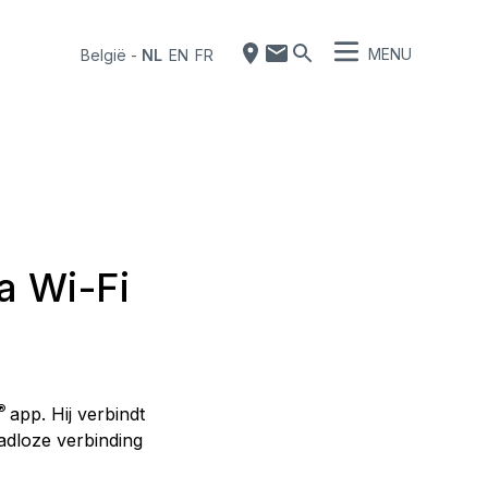
MENU
België
-
NL
EN
FR
a Wi-Fi
®
app. Hij verbindt
dloze verbinding