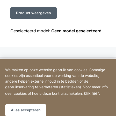
Geselecteerd model:
Geen model geselecteerd
Bodart&Co BV: Customer care
We maken op onze website gebruik van cookies. Sommige
cookies zijn essentieel voor de werking van de website,
Bodart&Co BV: Customer service
andere helpen externe inhoud in te bedden of de
gebruikservaring te verbeteren (statistieken). Voor meer info
klik hier
over cookies of hoe u deze kunt uitschakelen,
.
Juridische informatie
Impressum
Website
[Website
Verklaring over toegankelijkheid
Sitemap
information]
Alles accepteren