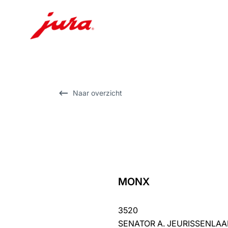
Doorgaan
naar
inhoud
Doorgaan
Naar overzicht
naar
zoeken
MONX
terug
naar
3520
overzicht
SENATOR A. JEURISSENLAA