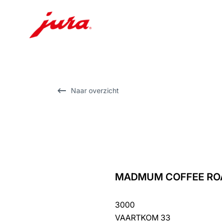
Doorgaan
naar
inhoud
Doorgaan
Naar overzicht
naar
zoeken
MADMUM COFFEE RO
terug
naar
3000
overzicht
VAARTKOM 33