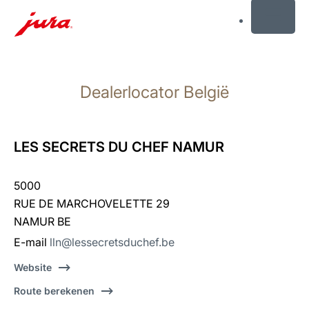
MENU
Doorgaan
naar
Dealerlocator België
inhoud
Doorgaan
naar
zoeken
LES SECRETS DU CHEF NAMUR
5000
RUE DE MARCHOVELETTE 29
NAMUR BE
E-mail
lln@lessecretsduchef.be
Website
Route berekenen