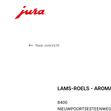
Doorgaan
naar
inhoud
Doorgaan
Naar overzicht
naar
zoeken
LAMS-ROELS - AROMA
terug
naar
8400
overzicht
NIEUWPOORTSESTEENWEG