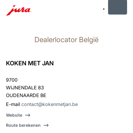
MENU
Doorgaan
naar
Dealerlocator België
inhoud
Doorgaan
naar
zoeken
KOKEN MET JAN
9700
WIJNENDALE 83
OUDENAARDE BE
E-mail
contact@kokenmetjan.be
Website
Route berekenen