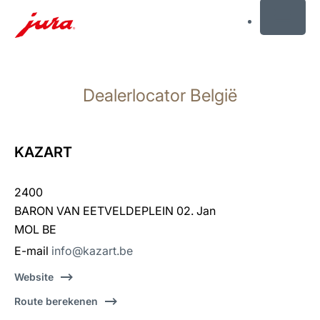
MENU
Doorgaan
naar
Dealerlocator België
inhoud
Doorgaan
naar
zoeken
KAZART
2400
BARON VAN EETVELDEPLEIN 02. Jan
MOL BE
E-mail
info@kazart.be
Website
Route berekenen