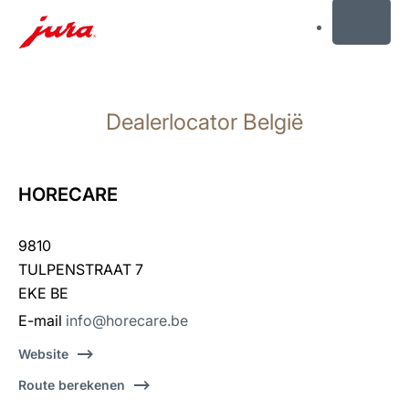
MENU
Doorgaan
naar
Dealerlocator België
inhoud
Doorgaan
naar
zoeken
HORECARE
9810
TULPENSTRAAT 7
EKE BE
E-mail
info@horecare.be
Website
Route berekenen