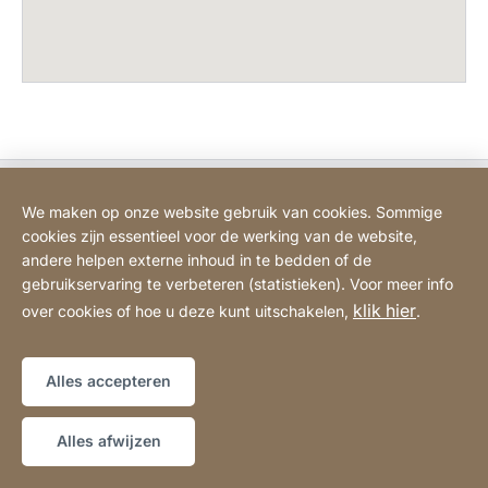
Bodart&Co BV: Customer care
We maken op onze website gebruik van cookies. Sommige
cookies zijn essentieel voor de werking van de website,
Bodart&Co BV: Customer service
andere helpen externe inhoud in te bedden of de
gebruikservaring te verbeteren (statistieken). Voor meer info
klik hier
over cookies of hoe u deze kunt uitschakelen,
.
Juridische informatie
Impressum
Website
[Website
Verklaring over toegankelijkheid
Sitemap
information]
Alles accepteren
Copyright © 2026
Alles afwijzen
LIVE-ADVIES