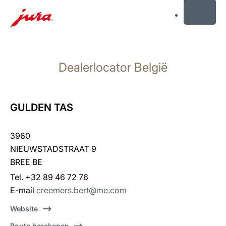
MENU
Doorgaan
naar
Dealerlocator België
inhoud
Doorgaan
naar
zoeken
GULDEN TAS
3960
NIEUWSTADSTRAAT 9
BREE BE
Tel. +32 89 46 72 76
E-mail
creemers.bert@me.com
Website
Route berekenen