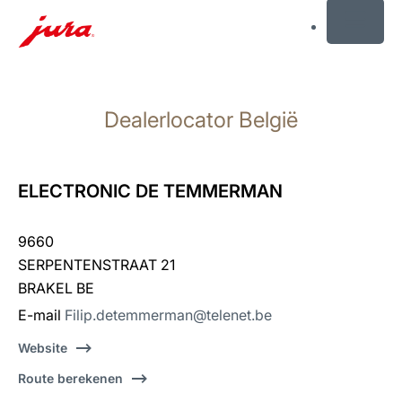
MENU
Doorgaan
naar
Dealerlocator België
inhoud
Doorgaan
naar
zoeken
ELECTRONIC DE TEMMERMAN
9660
SERPENTENSTRAAT 21
BRAKEL BE
E-mail
Filip.detemmerman@telenet.be
Website
Route berekenen