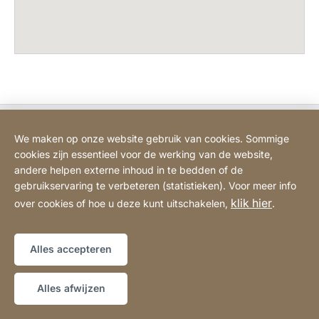
Bodart&Co BV: Customer care
We maken op onze website gebruik van cookies. Sommige
cookies zijn essentieel voor de werking van de website,
Bodart&Co BV: Customer service
andere helpen externe inhoud in te bedden of de
gebruikservaring te verbeteren (statistieken). Voor meer info
klik hier
over cookies of hoe u deze kunt uitschakelen,
.
Juridische informatie
Impressum
Website
[Website
Verklaring over toegankelijkheid
Sitemap
information]
Alles accepteren
Copyright © 2026
Alles afwijzen
LIVE-ADVIES