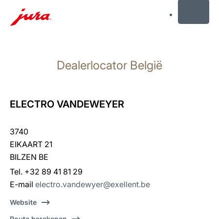
MENU
Doorgaan
naar
Dealerlocator België
inhoud
Doorgaan
naar
zoeken
ELECTRO VANDEWEYER
3740
EIKAART 21
BILZEN BE
Tel. +32 89 41 81 29
E-mail
electro.vandewyer@exellent.be
Website
Route berekenen