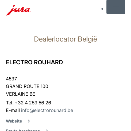
MENU
Doorgaan
naar
Dealerlocator België
inhoud
Doorgaan
naar
zoeken
ELECTRO ROUHARD
4537
GRAND ROUTE 100
VERLAINE BE
Tel. +32 4 259 56 26
E-mail
info@electrorouhard.be
Website
Route berekenen