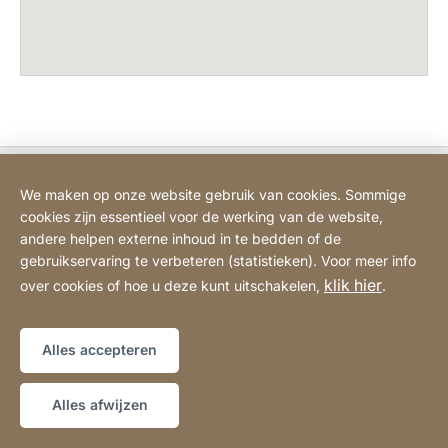
Bodart&Co BV: Customer care
We maken op onze website gebruik van cookies. Sommige
cookies zijn essentieel voor de werking van de website,
Bodart&Co BV: Customer service
andere helpen externe inhoud in te bedden of de
gebruikservaring te verbeteren (statistieken). Voor meer info
klik hier
over cookies of hoe u deze kunt uitschakelen,
.
Juridische informatie
Impressum
Website
[Website
Verklaring over toegankelijkheid
Sitemap
information]
Alles accepteren
Copyright © 2026
Alles afwijzen