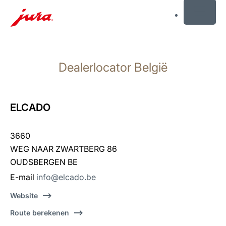
MENU
Doorgaan
naar
Dealerlocator België
inhoud
Doorgaan
naar
zoeken
ELCADO
3660
WEG NAAR ZWARTBERG 86
OUDSBERGEN BE
E-mail
info@elcado.be
Website
Route berekenen