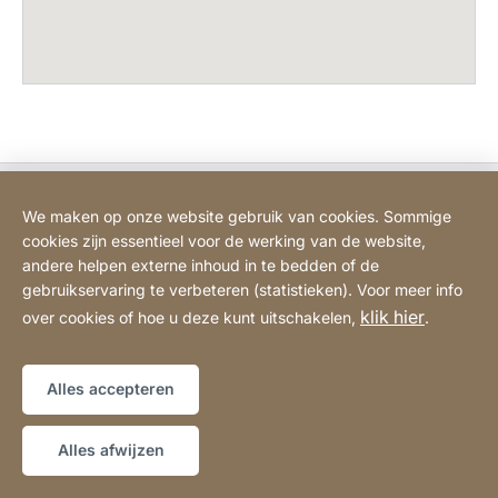
Bodart&Co BV: Customer care
We maken op onze website gebruik van cookies. Sommige
cookies zijn essentieel voor de werking van de website,
Bodart&Co BV: Customer service
andere helpen externe inhoud in te bedden of de
gebruikservaring te verbeteren (statistieken). Voor meer info
klik hier
over cookies of hoe u deze kunt uitschakelen,
.
Juridische informatie
Impressum
Website
[Website
Verklaring over toegankelijkheid
Sitemap
information]
Alles accepteren
Copyright © 2026
Alles afwijzen