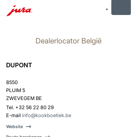
MENU
Doorgaan
naar
Dealerlocator België
inhoud
Doorgaan
naar
zoeken
DUPONT
8550
PLUIM 5
ZWEVEGEM BE
Tel. +32 56 22 80 29
E-mail
info@kookboetiek.be
Website
Route berekenen