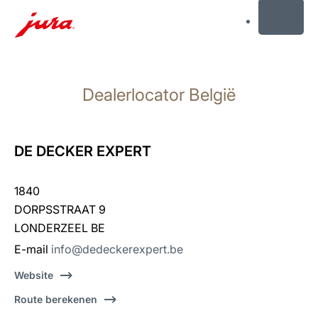
MENU
Doorgaan
naar
Dealerlocator België
inhoud
Doorgaan
naar
zoeken
DE DECKER EXPERT
1840
DORPSSTRAAT 9
LONDERZEEL BE
E-mail
info@dedeckerexpert.be
Website
Route berekenen