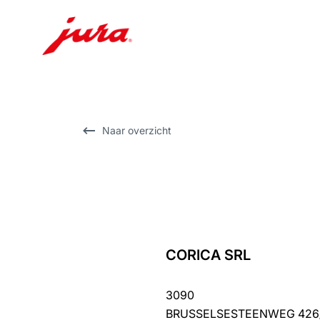
Doorgaan
naar
inhoud
Doorgaan
Naar overzicht
naar
zoeken
CORICA SRL
terug
naar
3090
overzicht
BRUSSELSESTEENWEG 426