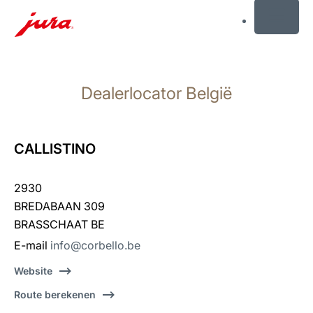
MENU
Doorgaan
naar
Dealerlocator België
inhoud
Doorgaan
naar
zoeken
CALLISTINO
2930
BREDABAAN 309
BRASSCHAAT BE
E-mail
info@corbello.be
Website
Route berekenen