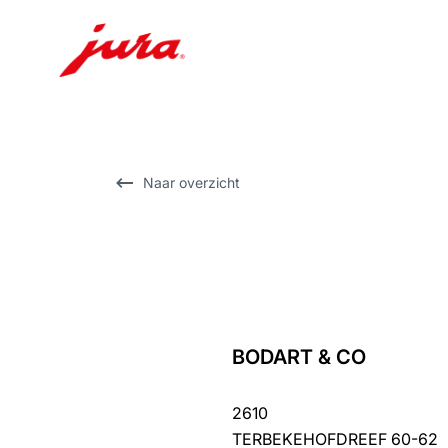
Doorgaan
naar
inhoud
Doorgaan
Naar overzicht
naar
zoeken
BODART & CO
terug
naar
2610
overzicht
TERBEKEHOFDREEF 60-62