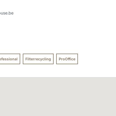
ouse.be
ofessional
Filterrecycling
ProOffice