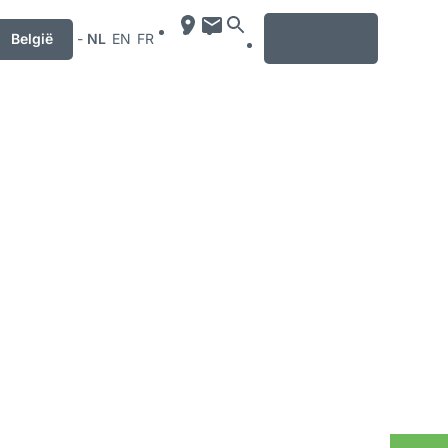
MENU
België
-
NL
EN
FR