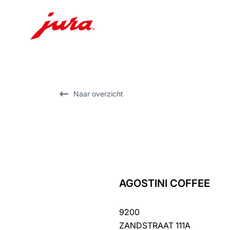
Doorgaan
naar
inhoud
Doorgaan
Naar overzicht
naar
zoeken
AGOSTINI COFFEE
terug
naar
9200
overzicht
ZANDSTRAAT 111A