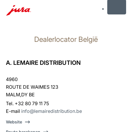
MENU
Doorgaan
naar
Dealerlocator België
inhoud
Doorgaan
naar
zoeken
A. LEMAIRE DISTRIBUTION
4960
ROUTE DE WAIMES 123
MALM‚DY BE
Tel. +32 80 79 11 75
E-mail
info@lemairedistribution.be
Website
Route berekenen