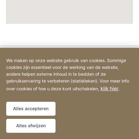
Bodart&Co BV: Customer care
We maken op onze website gebruik van cookies. Sommige
cookies zijn essentieel voor de werking van de website,
Bodart&Co BV: Customer service
andere helpen externe inhoud in te bedden of de
gebruikservaring te verbeteren (statistieken). Voor meer info
klik hier
over cookies of hoe u deze kunt uitschakelen,
.
Juridische informatie
Impressum
Website
[Website
Verklaring over toegankelijkheid
Sitemap
information]
Alles accepteren
Copyright © 2026
Alles afwijzen
LIVE-ADVIES