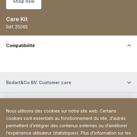
Shop now
Care Kit
Réf.
25065
Compatibilité
Bodart&Co BV: Customer care
Bodart&Co BV: Customer service
Nous utilisons des cookies sur notre site web. Certains
cookies sont essentiels au fonctionnement du site, d’autres
Site Web
[Website information]
Informations légales
Mentions légales
permettent d’intégrer des contenus externes ou d’améliorer
l’expérience utilisateur (statistiques). Plus d’information sur les
Déclaration d'accessibilité
Sitemap