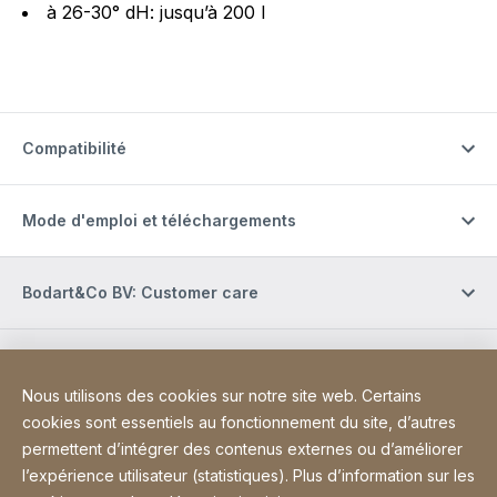
à 26-30° dH: jusqu’à 200 l
Compatibilité
Mode d'emploi et téléchargements
Bodart&Co BV: Customer care
Bodart&Co BV: Customer service
Nous utilisons des cookies sur notre site web. Certains
cookies sont essentiels au fonctionnement du site, d’autres
Site Web
[Website information]
Informations légales
Mentions légales
permettent d’intégrer des contenus externes ou d’améliorer
l’expérience utilisateur (statistiques). Plus d’information sur les
Déclaration d'accessibilité
Sitemap