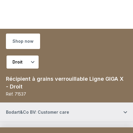
Shop now
Choisir la variante
Récipient à grains verrouillable Ligne GIGA X
- Droit
Réf.
71537
Bodart&Co BV: Customer care
Bodart&Co BV: Customer service