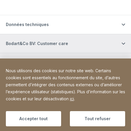
Données techniques
Bodart&Co BV: Customer care
Bodart&Co BV: Customer service
Nous utilisons des cookies sur notre site web. Certains
cookies sont essentiels au fonctionnement du site, d’autres
Site Web
[Website information]
Informations légales
Mentions légales
permettent d’intégrer des contenus externes ou d’améliorer
l’expérience utilisateur (statistiques). Plus d’information sur les
Déclaration d'accessibilité
Sitemap
cookies et sur leur désactivation
ici
.
Copyright © 2026
Accepter tout
Tout refuser