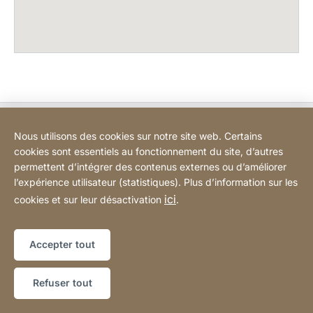
Bodart&Co BV: Customer care
Nous utilisons des cookies sur notre site web. Certains
cookies sont essentiels au fonctionnement du site, d’autres
Bodart&Co BV: Customer service
permettent d’intégrer des contenus externes ou d’améliorer
l’expérience utilisateur (statistiques). Plus d’information sur les
ici
cookies et sur leur désactivation
.
Informations légales
Mentions légales
Site
[Website
Web
Déclaration d'accessibilité
Sitemap
information]
Accepter tout
Copyright © 2026
Refuser tout