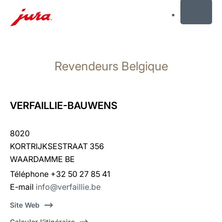
MENU
Afficher
le
Revendeurs Belgique
contenu
Afficher
la
recherche
VERFAILLIE-BAUWENS
8020
KORTRIJKSESTRAAT 356
WAARDAMME BE
Téléphone +32 50 27 85 41
E-mail
info@verfaillie.be
Site Web
Calculer l’itinéraire