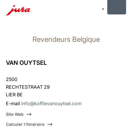
MENU
Afficher
le
Revendeurs Belgique
contenu
Afficher
la
recherche
VAN OUYTSEL
2500
RECHTESTRAAT 29
LIER BE
E-mail
info@koffievanouytsel.com
Site Web
Calculer l’itinéraire