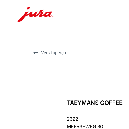
Afficher
le
contenu
Afficher
Vers l'aperçu
la
recherche
TAEYMANS COFFEE
Revenir
au
2322
récapitulatif
MEERSEWEG 80