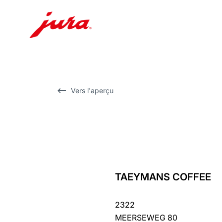
Afficher
le
contenu
Afficher
Vers l'aperçu
la
recherche
TAEYMANS COFFEE
Revenir
au
2322
récapitulatif
MEERSEWEG 80