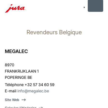
MENU
Afficher
le
Revendeurs Belgique
contenu
Afficher
la
recherche
MEGALEC
8970
FRANKRIJKLAAN 1
POPERINGE BE
Téléphone +32 57 34 60 59
E-mail
info@megalec.be
Site Web
Calculer l’itinéraire