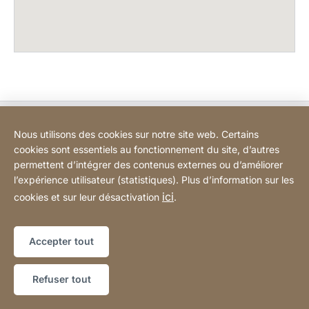
Bodart&Co BV: Customer care
Nous utilisons des cookies sur notre site web. Certains
cookies sont essentiels au fonctionnement du site, d’autres
Bodart&Co BV: Customer service
permettent d’intégrer des contenus externes ou d’améliorer
l’expérience utilisateur (statistiques). Plus d’information sur les
ici
cookies et sur leur désactivation
.
Informations légales
Mentions légales
Site
[Website
Web
Déclaration d'accessibilité
Sitemap
information]
Accepter tout
Copyright © 2026
Refuser tout