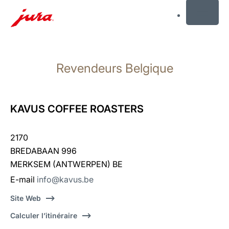
MENU
Afficher
le
Revendeurs Belgique
contenu
Afficher
la
recherche
KAVUS COFFEE ROASTERS
2170
BREDABAAN 996
MERKSEM (ANTWERPEN) BE
E-mail
info@kavus.be
Site Web
Calculer l’itinéraire