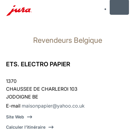
MENU
Afficher
le
Revendeurs Belgique
contenu
Afficher
la
recherche
ETS. ELECTRO PAPIER
1370
CHAUSSEE DE CHARLEROI 103
JODOIGNE BE
E-mail
maisonpapier@yahoo.co.uk
Site Web
Calculer l’itinéraire