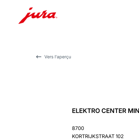
Afficher
le
contenu
Afficher
Vers l'aperçu
la
recherche
ELEKTRO CENTER MI
Revenir
au
8700
récapitulatif
KORTRIJKSTRAAT 102