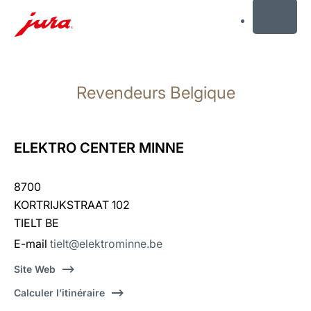
MENU
Afficher
le
Revendeurs Belgique
contenu
Afficher
la
recherche
ELEKTRO CENTER MINNE
8700
KORTRIJKSTRAAT 102
TIELT BE
E-mail
tielt@elektrominne.be
Site Web
Calculer l’itinéraire