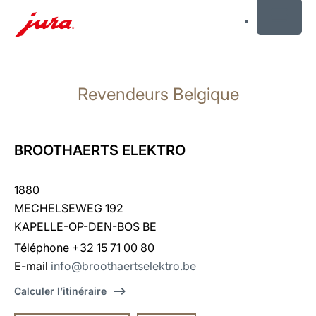
MENU
Afficher
le
Revendeurs Belgique
contenu
Afficher
la
recherche
BROOTHAERTS ELEKTRO
1880
MECHELSEWEG 192
KAPELLE-OP-DEN-BOS BE
Téléphone +32 15 71 00 80
E-mail
info@broothaertselektro.be
Calculer l’itinéraire