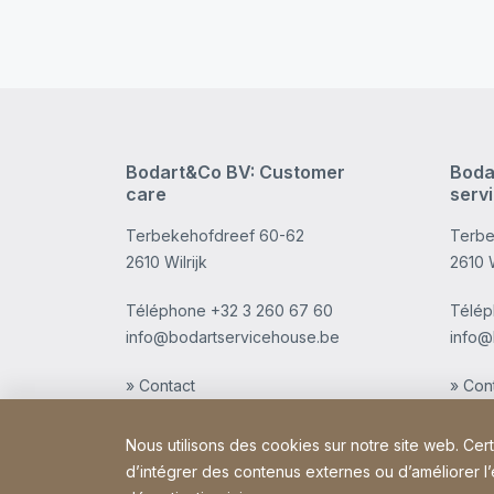
Bodart&Co BV: Customer
Boda
care
serv
Terbekehofdreef 60-62
Terbe
2610 Wilrijk
2610 W
Téléphone
+32 3 260 67 60
Télé
info@bodartservicehouse.be
info@
» Contact
» Con
Nous utilisons des cookies sur notre site web. Cer
d’intégrer des contenus externes ou d’améliorer l’ex