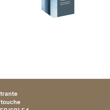
ltrante
rtouche