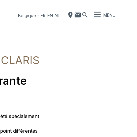
MENU
Belgique
-
FR
EN
NL
e CLARIS
trante
été spécialement
point différentes