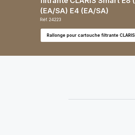
filtrante CLARIS Smart E8 
(EA/SA) E4 (EA/SA)
Réf.
24223
Choisir la variante