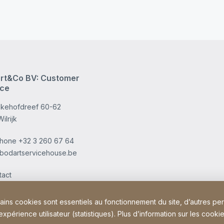
rt&Co BV: Customer
ice
kehofdreef 60-62
ilrijk
phone
+32 3 260 67 64
bodartservicehouse.be
tact
tains cookies sont essentiels au fonctionnement du site, d’autres pe
périence utilisateur (statistiques). Plus d’information sur les cookie